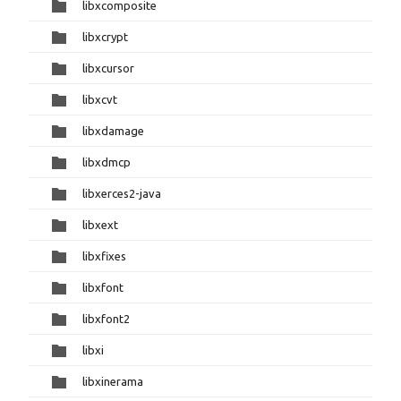
libxcomposite
libxcrypt
libxcursor
libxcvt
libxdamage
libxdmcp
libxerces2-java
libxext
libxfixes
libxfont
libxfont2
libxi
libxinerama