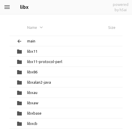
powered
libx
by h5ai
Name
Size
main
libx11
libx11-protocol-perl
libx86
libxalan2-java
libxau
libxaw
libxbase
libxcb