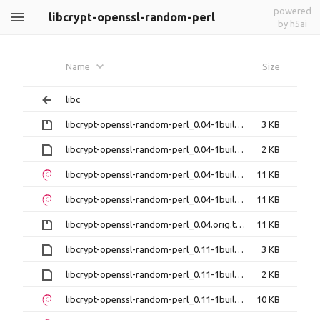
powered
libcrypt-openssl-random-perl
by h5ai
Name
Size
libc
libcrypt-openssl-random-perl_0.04-1build6.diff.gz
3 KB
libcrypt-openssl-random-perl_0.04-1build6.dsc
2 KB
libcrypt-openssl-random-perl_0.04-1build6_amd64.deb
11 KB
libcrypt-openssl-random-perl_0.04-1build6_i386.deb
11 KB
libcrypt-openssl-random-perl_0.04.orig.tar.gz
11 KB
libcrypt-openssl-random-perl_0.11-1build1.debian.tar.xz
3 KB
libcrypt-openssl-random-perl_0.11-1build1.dsc
2 KB
libcrypt-openssl-random-perl_0.11-1build1_amd64.deb
10 KB